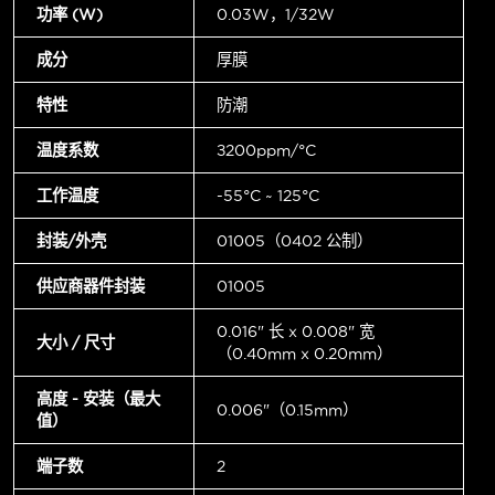
功率 (W)
0.03W，1/32W
成分
厚膜
特性
防潮
温度系数
±200ppm/°C
工作温度
-55°C ~ 125°C
封装/外壳
01005（0402 公制）
供应商器件封装
01005
0.016" 长 x 0.008" 宽
大小 / 尺寸
（0.40mm x 0.20mm）
高度 - 安装（最大
0.006"（0.15mm）
值）
端子数
2