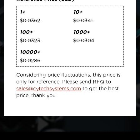
1+
10+
$0.0362
$0.0341
100+
1000+
$0.0323
$0.0304
10000+
$0.0286
Considering price fluctuations, this price is
only for reference. Please send RFQ to
sales@cytechsystems.com
to get the best
price, thank you.