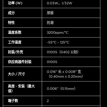
功率 (W)
0.03W，1/32W
成分
厚膜
特性
防潮
温度系数
±200ppm/°C
工作温度
-55°C ~ 125°C
封装/外壳
01005（0402 公制）
供应商器件封装
01005
0.016" 长 x 0.008" 宽
大小 / 尺寸
（0.40mm x 0.20mm）
高度 - 安装（最大
0.006"（0.15mm）
值）
端子数
2