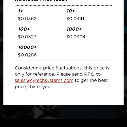
1+
10+
$0.0362
$0.0341
100+
1000+
$0.0323
$0.0304
10000+
$0.0286
Considering price fluctuations, this price is
only for reference. Please send RFQ to
sales@cytechsystems.com
to get the best
price, thank you.