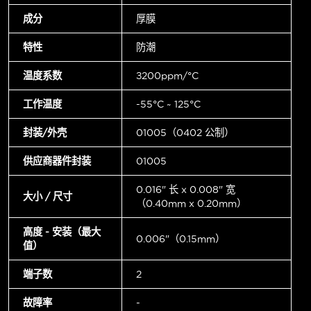
成分
厚膜
特性
防潮
温度系数
±200ppm/°C
工作温度
-55°C ~ 125°C
封装/外壳
01005（0402 公制）
供应商器件封装
01005
0.016" 长 x 0.008" 宽
大小 / 尺寸
（0.40mm x 0.20mm）
高度 - 安装（最大
0.006"（0.15mm）
值）
端子数
2
故障率
-