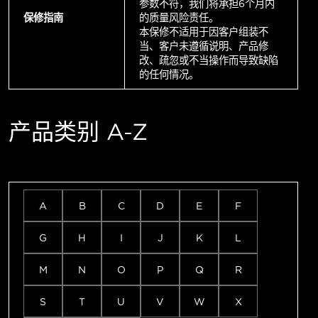
参数不符，我们将承担6个月内
保修指南
的质量风险责任。
本保修不适用于因客户组装不
当、客户未遵循说明、产品修
改、疏忽或不当操作而导致缺陷
的任何情况。
产品类别 A-Z
A
B
C
D
E
F
G
H
I
J
K
L
M
N
O
P
Q
R
S
T
U
V
W
X