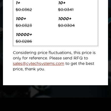
1+
10+
$0.0362
$0.0341
100+
1000+
$0.0323
$0.0304
10000+
$0.0286
Considering price fluctuations, this price is
only for reference. Please send RFQ to
sales@cytechsystems.com
to get the best
price, thank you.