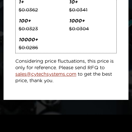
1+
10+
$0.0362
$0.0341
100+
1000+
$0.0323
$0.0304
10000+
$0.0286
Considering price fluctuations, this price is
only for reference. Please send RFQ to
sales@cytechsystems.com
to get the best
price, thank you.