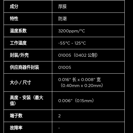
成分
厚膜
特性
防潮
温度系数
±200ppm/°C
工作温度
-55°C ~ 125°C
封装/外壳
01005（0402 公制）
供应商器件封装
01005
0.016" 长 x 0.008" 宽
大小 / 尺寸
（0.40mm x 0.20mm）
高度 - 安装（最大
0.006"（0.15mm）
值）
端子数
2
故障率
-