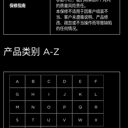
参数不符，我们将承担6个月内
保修指南
的质量风险责任。
本保修不适用于因客户组装不
当、客户未遵循说明、产品修
改、疏忽或不当操作而导致缺陷
的任何情况。
产品类别 A-Z
A
B
C
D
E
F
G
H
I
J
K
L
M
N
O
P
Q
R
S
T
U
V
W
X