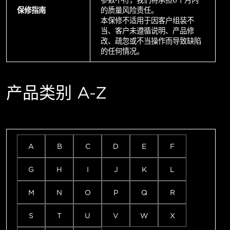
参数不符，我们将承担6个月内
保修指南
的质量风险责任。
本保修不适用于因客户组装不
当、客户未遵循说明、产品修
改、疏忽或不当操作而导致缺陷
的任何情况。
产品类别 A-Z
A
B
C
D
E
F
G
H
I
J
K
L
M
N
O
P
Q
R
S
T
U
V
W
X