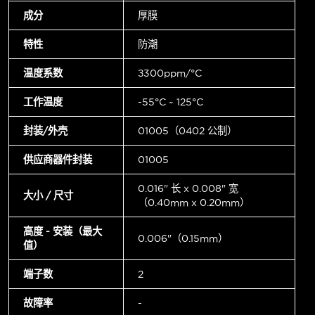
成分
厚膜
特性
防潮
温度系数
±300ppm/°C
工作温度
-55°C ~ 125°C
封装/外壳
01005（0402 公制）
供应商器件封装
01005
0.016" 长 x 0.008" 宽
大小 / 尺寸
（0.40mm x 0.20mm）
高度 - 安装（最大
0.006"（0.15mm）
值）
端子数
2
故障率
-