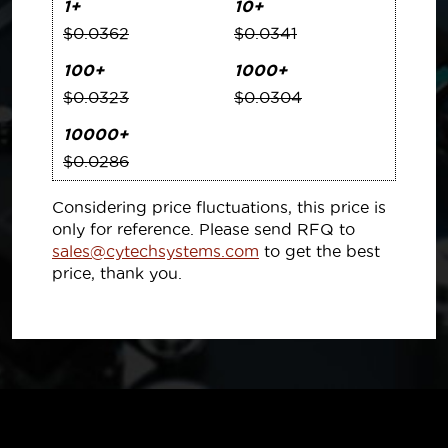
1+
10+
$0.0362
$0.0341
100+
1000+
$0.0323
$0.0304
10000+
$0.0286
Considering price fluctuations, this price is
only for reference. Please send RFQ to
sales@cytechsystems.com
to get the best
price, thank you.