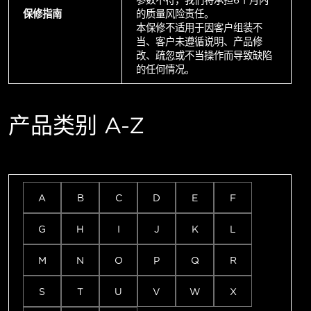
参数不符，我们将承担6个月内
保修指南
的质量风险责任。
本保修不适用于因客户组装不
当、客户未遵循说明、产品修
改、疏忽或不当操作而导致缺陷
的任何情况。
产品类别 A-Z
A
B
C
D
E
F
G
H
I
J
K
L
M
N
O
P
Q
R
S
T
U
V
W
X