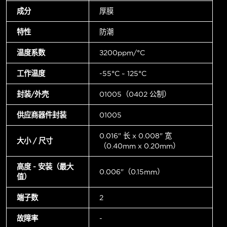
成分
厚膜
特性
防潮
温度系数
±200ppm/°C
工作温度
-55°C ~ 125°C
封装/外壳
01005（0402 公制）
供应商器件封装
01005
0.016" 长 x 0.008" 宽
大小 / 尺寸
（0.40mm x 0.20mm）
高度 - 安装（最大
0.006"（0.15mm）
值）
端子数
2
故障率
-