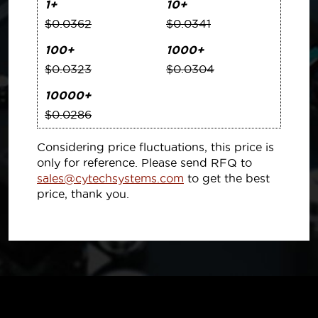
1+
10+
$0.0362
$0.0341
100+
1000+
$0.0323
$0.0304
10000+
$0.0286
Considering price fluctuations, this price is
only for reference. Please send RFQ to
sales@cytechsystems.com
to get the best
price, thank you.