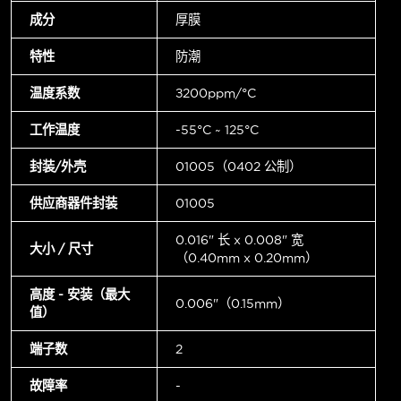
成分
厚膜
特性
防潮
温度系数
±200ppm/°C
工作温度
-55°C ~ 125°C
封装/外壳
01005（0402 公制）
供应商器件封装
01005
0.016" 长 x 0.008" 宽
大小 / 尺寸
（0.40mm x 0.20mm）
高度 - 安装（最大
0.006"（0.15mm）
值）
端子数
2
故障率
-