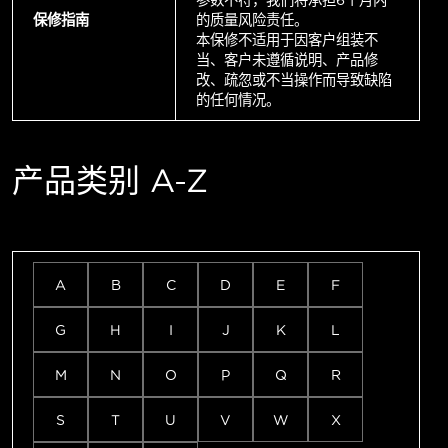
参数不符，我们将承担6个月内
保修指南
的质量风险责任。
本保修不适用于因客户组装不
当、客户未遵循说明、产品修
改、疏忽或不当操作而导致缺陷
的任何情况。
产品类别 A-Z
A
B
C
D
E
F
G
H
I
J
K
L
M
N
O
P
Q
R
S
T
U
V
W
X