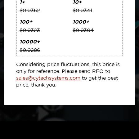
1+
10+
$0.0362
$0.0341
100+
1000+
$0.0323
$0.0304
10000+
$0.0286
Considering price fluctuations, this price is
only for reference. Please send RFQ to
sales@cytechsystems.com
to get the best
price, thank you.