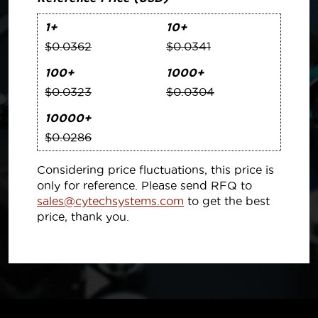
1+
10+
$0.0362
$0.0341
100+
1000+
$0.0323
$0.0304
10000+
$0.0286
Considering price fluctuations, this price is
only for reference. Please send RFQ to
sales@cytechsystems.com
to get the best
price, thank you.