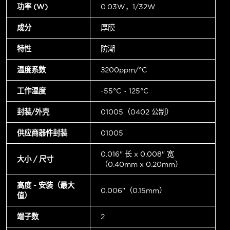
功率 (W)
0.03W，1/32W
成分
厚膜
特性
防潮
温度系数
±200ppm/°C
工作温度
-55°C ~ 125°C
封装/外壳
01005（0402 公制）
供应商器件封装
01005
0.016" 长 x 0.008" 宽
大小 / 尺寸
（0.40mm x 0.20mm）
高度 - 安装（最大
0.006"（0.15mm）
值）
端子数
2