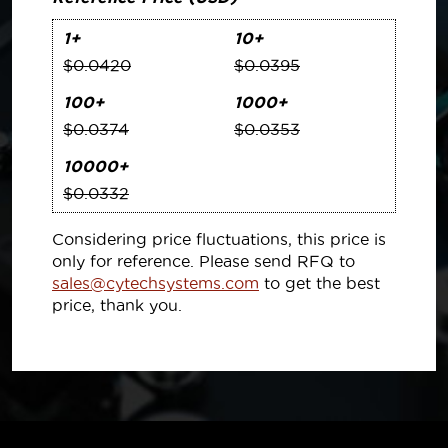
1+
10+
$0.0420
$0.0395
100+
1000+
$0.0374
$0.0353
10000+
$0.0332
Considering price fluctuations, this price is
only for reference. Please send RFQ to
sales@cytechsystems.com
to get the best
price, thank you.