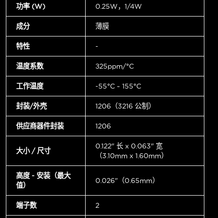
功率 (W)
0.25W，1/4W
成分
薄膜
特性
-
温度系数
±25ppm/°C
工作温度
-55°C ~ 155°C
封装/外壳
1206（3216 公制）
供应商器件封装
1206
0.122" 长 x 0.063" 宽
大小 / 尺寸
（3.10mm x 1.60mm）
高度 - 安装（最大
0.026"（0.65mm）
值）
端子数
2