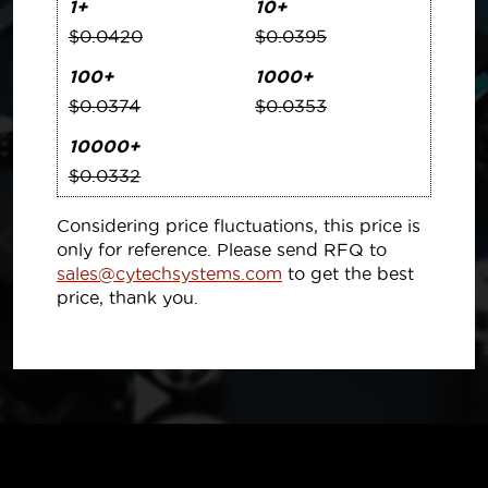
1+
10+
$0.0420
$0.0395
100+
1000+
$0.0374
$0.0353
10000+
$0.0332
Considering price fluctuations, this price is
only for reference. Please send RFQ to
sales@cytechsystems.com
to get the best
price, thank you.