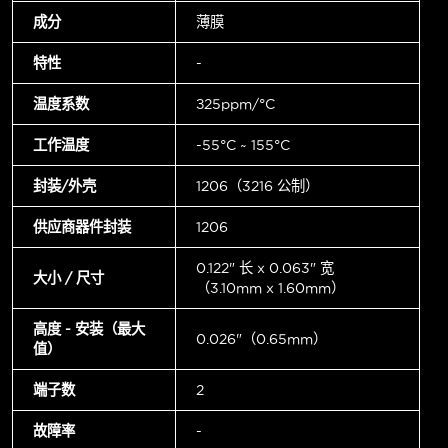
成分
薄膜
特性
-
温度系数
±25ppm/°C
工作温度
-55°C ~ 155°C
封装/外壳
1206（3216 公制）
供应商器件封装
1206
0.122" 长 x 0.063" 宽
大小 / 尺寸
（3.10mm x 1.60mm）
高度 - 安装（最大
0.026"（0.65mm）
值）
端子数
2
故障率
-