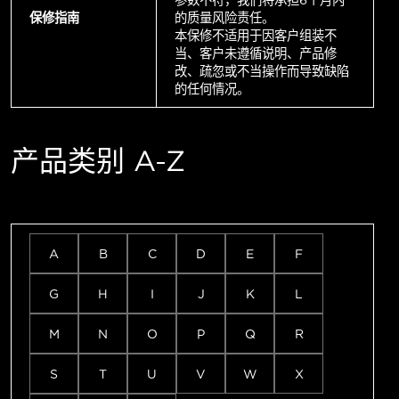
参数不符，我们将承担6个月内
保修指南
的质量风险责任。
本保修不适用于因客户组装不
当、客户未遵循说明、产品修
改、疏忽或不当操作而导致缺陷
的任何情况。
产品类别 A-Z
A
B
C
D
E
F
G
H
I
J
K
L
M
N
O
P
Q
R
S
T
U
V
W
X