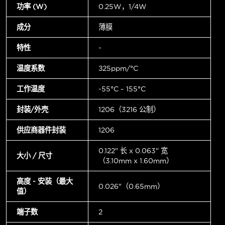
功率 (W)
0.25W，1/4W
成分
薄膜
特性
-
温度系数
±25ppm/°C
工作温度
-55°C ~ 155°C
封装/外壳
1206（3216 公制）
供应商器件封装
1206
0.122" 长 x 0.063" 宽
大小 / 尺寸
（3.10mm x 1.60mm）
高度 - 安装（最大
0.026"（0.65mm）
值）
端子数
2