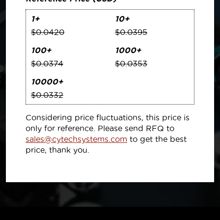
1+
10+
$0.0420
$0.0395
100+
1000+
$0.0374
$0.0353
10000+
$0.0332
Considering price fluctuations, this price is
only for reference. Please send RFQ to
sales@cytechsystems.com
to get the best
price, thank you.