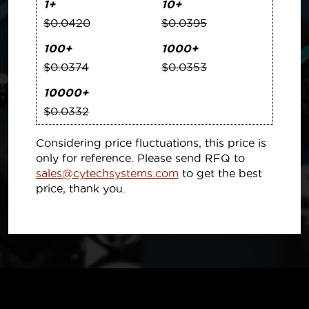
1+
10+
$0.0420
$0.0395
100+
1000+
$0.0374
$0.0353
10000+
$0.0332
Considering price fluctuations, this price is
only for reference. Please send RFQ to
sales@cytechsystems.com
to get the best
price, thank you.