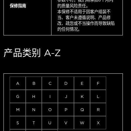
参数不符，我们将承担6个月内
保修指南
的质量风险责任。
本保修不适用于因客户组装不
当、客户未遵循说明、产品修
改、疏忽或不当操作而导致缺陷
的任何情况。
产品类别 A-Z
A
B
C
D
E
F
G
H
I
J
K
L
M
N
O
P
Q
R
S
T
U
V
W
X