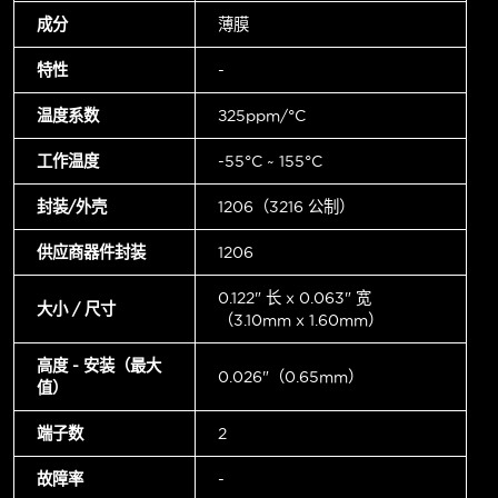
成分
薄膜
特性
-
温度系数
±25ppm/°C
工作温度
-55°C ~ 155°C
封装/外壳
1206（3216 公制）
供应商器件封装
1206
0.122" 长 x 0.063" 宽
大小 / 尺寸
（3.10mm x 1.60mm）
高度 - 安装（最大
0.026"（0.65mm）
值）
端子数
2
故障率
-