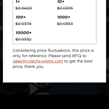
1+
10+
$0.0420
$0.0395
100+
1000+
$0.0374
$0.0353
10000+
$0.0332
Considering price fluctuations, this price is
only for reference. Please send RFQ to
sales@cytechsystems.com
to get the best
price, thank you.