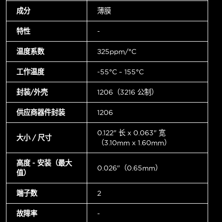
成分
薄膜
特性
-
温度系数
±25ppm/°C
工作温度
-55°C ~ 155°C
封装/外壳
1206（3216 公制）
供应商器件封装
1206
0.122" 长 x 0.063" 宽
大小 / 尺寸
（3.10mm x 1.60mm）
高度 - 安装（最大
0.026"（0.65mm）
值）
端子数
2
故障率
-