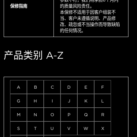
参数不符，我们将承担6个月内
保修指南
的质量风险责任。
本保修不适用于因客户组装不
当、客户未遵循说明、产品修
改、疏忽或不当操作而导致缺陷
的任何情况。
产品类别 A-Z
A
B
C
D
E
F
G
H
I
J
K
L
M
N
O
P
Q
R
S
T
U
V
W
X