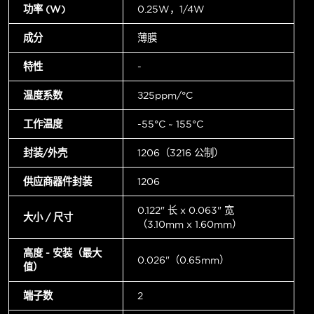
功率 (W)
0.25W，1/4W
成分
薄膜
特性
-
温度系数
±25ppm/°C
工作温度
-55°C ~ 155°C
封装/外壳
1206（3216 公制）
供应商器件封装
1206
0.122" 长 x 0.063" 宽
大小 / 尺寸
（3.10mm x 1.60mm）
高度 - 安装（最大
0.026"（0.65mm）
值）
端子数
2