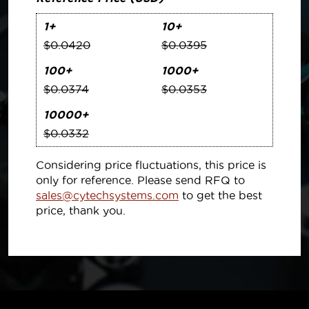
1+
10+
$0.0420
$0.0395
100+
1000+
$0.0374
$0.0353
10000+
$0.0332
Considering price fluctuations, this price is
only for reference. Please send RFQ to
sales@cytechsystems.com
to get the best
price, thank you.