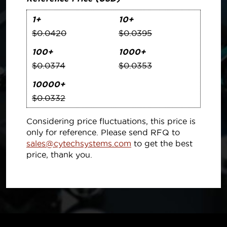
1+
10+
$0.0420
$0.0395
100+
1000+
$0.0374
$0.0353
10000+
$0.0332
Considering price fluctuations, this price is
only for reference. Please send RFQ to
sales@cytechsystems.com
to get the best
price, thank you.