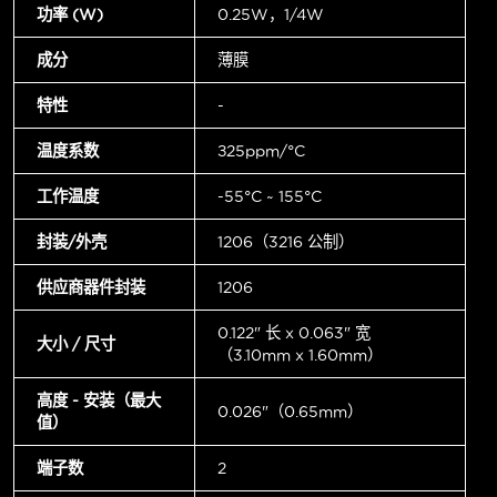
功率 (W)
0.25W，1/4W
成分
薄膜
特性
-
温度系数
±25ppm/°C
工作温度
-55°C ~ 155°C
封装/外壳
1206（3216 公制）
供应商器件封装
1206
0.122" 长 x 0.063" 宽
大小 / 尺寸
（3.10mm x 1.60mm）
高度 - 安装（最大
0.026"（0.65mm）
值）
端子数
2