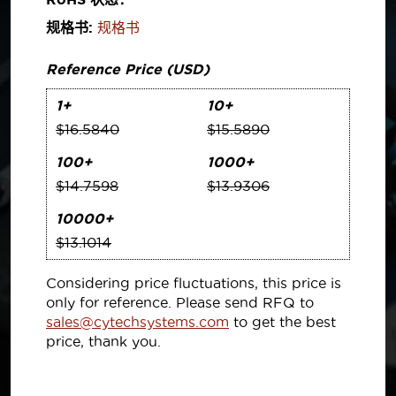
规格书:
规格书
Reference Price (USD)
1+
10+
$16.5840
$15.5890
100+
1000+
$14.7598
$13.9306
10000+
$13.1014
Considering price fluctuations, this price is
only for reference. Please send RFQ to
sales@cytechsystems.com
to get the best
price, thank you.