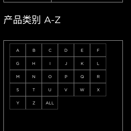
产品类别 A-Z
A
B
C
D
E
F
G
H
I
J
K
L
M
N
O
P
Q
R
S
T
U
V
W
X
Y
Z
ALL