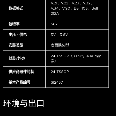
V.21，V.22，V.23，V.32，
数据格式
V.34，V.90，Bell 103，Bell
212A
波特率
56k
电压 - 供电
3V ~ 3.6V
安装类型
表面贴装型
24-TSSOP（0.173"，4.40mm
封装/外壳
宽）
供应商器件封装
24-TSSOP
基本产品编号
SI2457
环境与出口