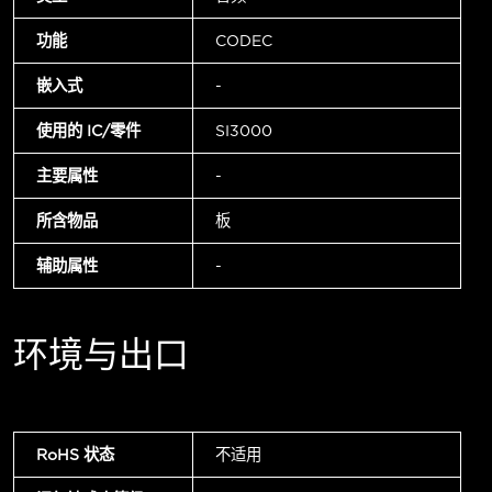
功能
CODEC
嵌入式
-
使用的 IC/零件
SI3000
主要属性
-
所含物品
板
辅助属性
-
环境与出口
RoHS 状态
不适用