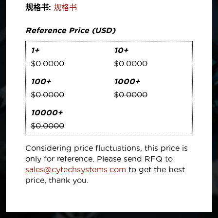
规格书:
规格书
Reference Price (USD)
1+
10+
$0.0000
$0.0000
100+
1000+
$0.0000
$0.0000
10000+
$0.0000
Considering price fluctuations, this price is
only for reference. Please send RFQ to
sales@cytechsystems.com
to get the best
price, thank you.