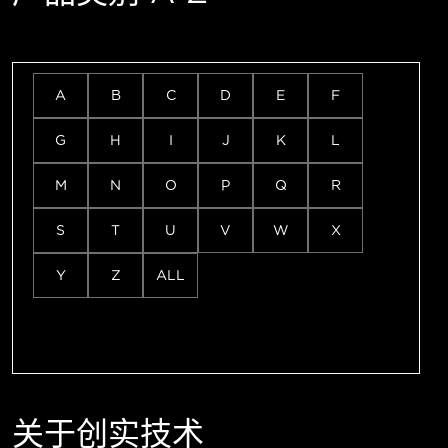
A
B
C
D
E
F
G
H
I
J
K
L
M
N
O
P
Q
R
S
T
U
V
W
X
Y
Z
ALL
关于创实技术