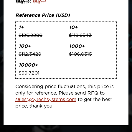
规格书:
规格书
Reference Price (USD)
1+
10+
$126.2280
$118.6543
100+
1000+
$112.3429
$106.0315
10000+
$99.7201
Considering price fluctuations, this price is
only for reference. Please send RFQ to
sales@cytechsystems.com
to get the best
price, thank you.