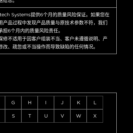
送给您。
ytech Systems提供6个月的质量风险保证。如果您在
用产品过程中发现产品质量与原技术参数不符，我们
承担6个月内的质量风险责任。
保修不适用于因客户组装不当、客户未遵循说明、产
修改、疏忽或不当操作而导致缺陷的任何情况。
G
H
I
J
K
L
S
T
U
V
W
X