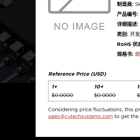
制造商:
Sk
产品编号:
详细描述:
类别:
开发
RoHS 状
规格书:
规
Reference Price (USD)
1+
10+
1
$0.0000
$0.0000
$
Considering price fluctuations, this p
sales@cytechsystems.com
to get the 