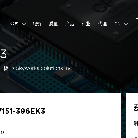
公司
服务
质量
产品
行业
代理
CN
K3
，板
Skyworks Solutions Inc.
151-396EK3
制
0