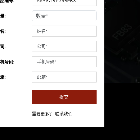
品编号:
量:
名:
司:
机号码:
箱:
提交
需要更多？
联系我们