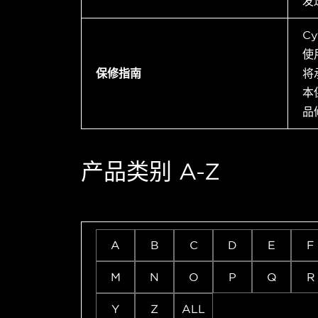
发
C
使
保修指南
将
本
品
产品类别 A-Z
A
B
C
D
E
F
M
N
O
P
Q
R
Y
Z
ALL