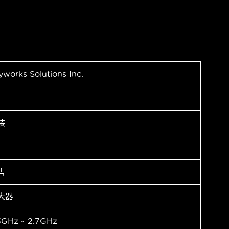
yworks Solutions Inc.
装
售
大器
3GHz ~ 2.7GHz