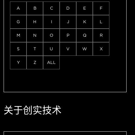
A
B
C
D
E
F
G
H
I
J
K
L
M
N
O
P
Q
R
S
T
U
V
W
X
Y
Z
ALL
关于创实技术