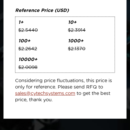
Reference Price (USD)
1+
10+
$2.5440
$2.3914
100+
1000+
$2.2642
$2.1370
10000+
$2.0098
Considering price fluctuations, this price is
only for reference. Please send RFQ to
sales@cytechsystems.com
to get the best
price, thank you.