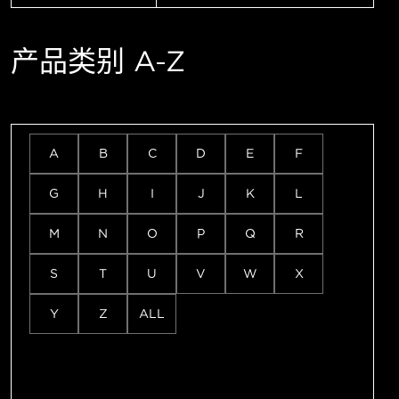
产品类别 A-Z
A
B
C
D
E
F
G
H
I
J
K
L
M
N
O
P
Q
R
S
T
U
V
W
X
Y
Z
ALL