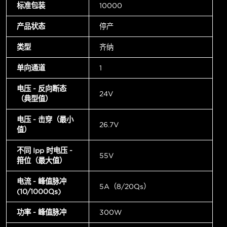
标准包装
10000
产品状态
停产
类型
齐纳
单向通道
1
电压 - 反向断态
24V
（典型值）
电压 - 击穿（最小
26.7V
值）
不同 Ipp 时电压 -
55V
箝位（最大值）
电流 - 峰值脉冲
5A（8/20µs）
(10/1000µs)
功率 - 峰值脉冲
300W