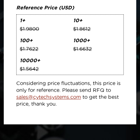
Reference Price (USD)
1+
10+
$1.9800
$1.8612
100+
1000+
$1.7622
$1.6632
10000+
$1.5642
Considering price fluctuations, this price is
only for reference. Please send RFQ to
sales@cytechsystems.com
to get the best
price, thank you.