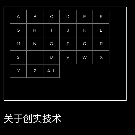
A
B
C
D
E
F
G
H
I
J
K
L
M
N
O
P
Q
R
S
T
U
V
W
X
Y
Z
ALL
关于创实技术