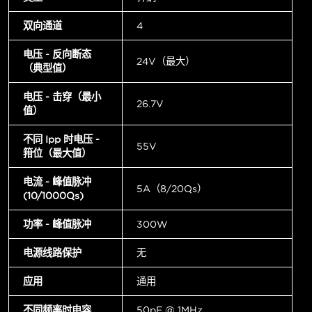
双向通道
4
电压 - 反向断态
24V（最大）
（典型值）
电压 - 击穿（最小
26.7V
值）
不同 Ipp 时电压 -
55V
箝位（最大值）
电流 - 峰值脉冲
5A（8/20µs）
(10/1000µs)
功率 - 峰值脉冲
300W
电源线路保护
无
应用
通用
不同频率时电容
50pF @ 1MHz