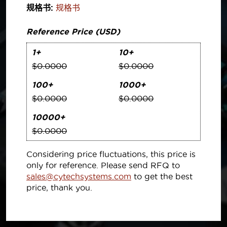
规格书:
规格书
Reference Price (USD)
1+
10+
$0.0000
$0.0000
100+
1000+
$0.0000
$0.0000
10000+
$0.0000
Considering price fluctuations, this price is
only for reference. Please send RFQ to
sales@cytechsystems.com
to get the best
price, thank you.