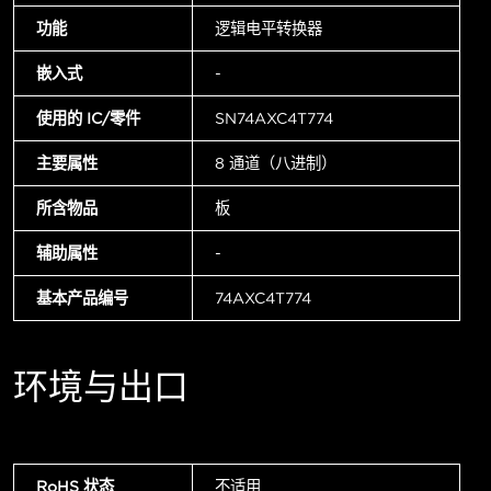
功能
逻辑电平转换器
嵌入式
-
使用的 IC/零件
SN74AXC4T774
主要属性
8 通道（八进制）
所含物品
板
辅助属性
-
基本产品编号
74AXC4T774
环境与出口
RoHS 状态
不适用