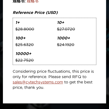
规格书:
规格书
Reference Price (USD)
1+
10+
$28.8000
$27.0720
100+
1000+
$25.6320
$24.1920
10000+
$22.7520
Considering price fluctuations, this price is
only for reference. Please send RFQ to
sales@cytechsystems.com
to get the best
price, thank you.