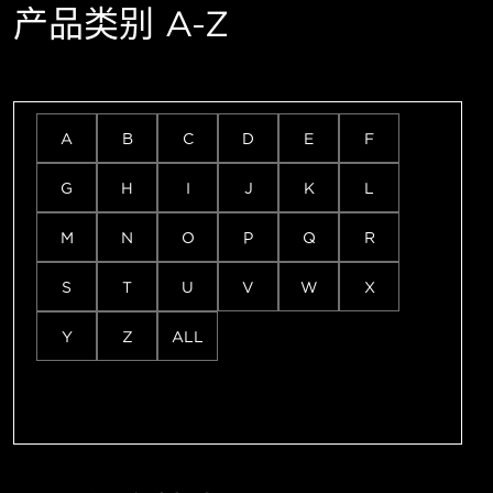
产品类别 A-Z
A
B
C
D
E
F
G
H
I
J
K
L
M
N
O
P
Q
R
S
T
U
V
W
X
Y
Z
ALL