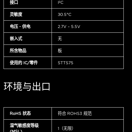
接口
I²C
灵敏度
±0.5°C
电压 - 供电
2.7V ~ 5.5V
嵌入式
无
所含物品
板
使用的 IC/零件
STTS75
环境与出口
RoHS 状态
符合 ROHS3 规范
湿气敏感度等级
1（无限）
(MSL)