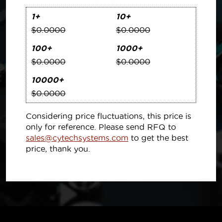
1+
10+
$0.0000
$0.0000
100+
1000+
$0.0000
$0.0000
10000+
$0.0000
Considering price fluctuations, this price is
only for reference. Please send RFQ to
sales@cytechsystems.com
to get the best
price, thank you.