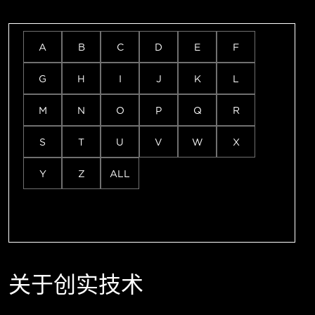
A
B
C
D
E
F
G
H
I
J
K
L
M
N
O
P
Q
R
S
T
U
V
W
X
Y
Z
ALL
关于创实技术