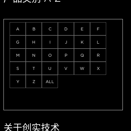
A
B
C
D
E
F
G
H
I
J
K
L
M
N
O
P
Q
R
S
T
U
V
W
X
Y
Z
ALL
关于创实技术