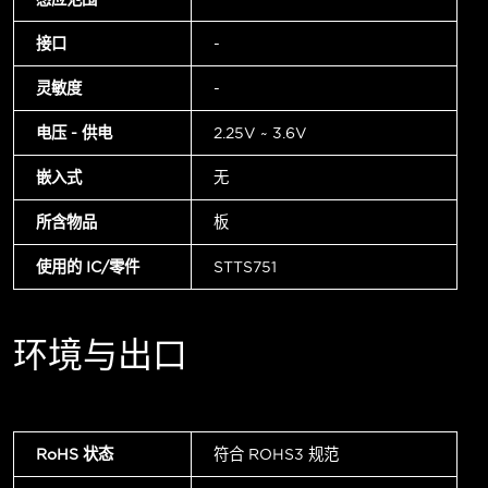
接口
-
灵敏度
-
电压 - 供电
2.25V ~ 3.6V
嵌入式
无
所含物品
板
使用的 IC/零件
STTS751
环境与出口
RoHS 状态
符合 ROHS3 规范