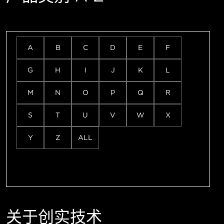
A
B
C
D
E
F
G
H
I
J
K
L
M
N
O
P
Q
R
S
T
U
V
W
X
Y
Z
ALL
关于创实技术