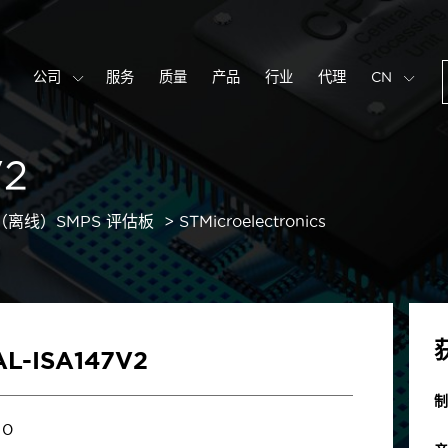
公司
服务
质量
产品
行业
代理
CN
V2
C（离线）SMPS 评估板
STMicroelectronics
L-ISA147V2
制
0