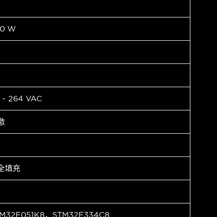
0 W
 ~ 264 VAC
激
全填充
M32F051K8，STM32F334C8