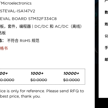
产
Microelectronics
STEVAL-ISA147V2
数
EVAL BOARD STM32F334C8
姓
板，套件，编程器 | DC/DC 和 AC/DC（离线）
估板
公
态：
不符合 RoHS 规范
手
格书
邮
00+
1000+
10000+
0.0000
$0.0000
$0.0000
rice is only for reference. Please send RFQ to
best price, thank you.