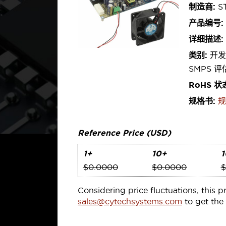
制造商:
ST
产品编号:
详细描述:
类别:
开发
SMPS 评
RoHS 状
规格书:
规
Reference Price (USD)
1+
10+
1
$0.0000
$0.0000
$
Considering price fluctuations, this p
sales@cytechsystems.com
to get the 