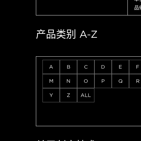
品
产品类别 A-Z
A
B
C
D
E
F
M
N
O
P
Q
R
Y
Z
ALL