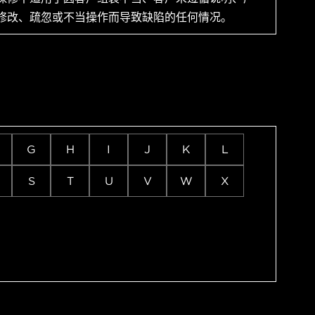
修改、疏忽或不当操作而导致缺陷的任何情况。
G
H
I
J
K
L
S
T
U
V
W
X