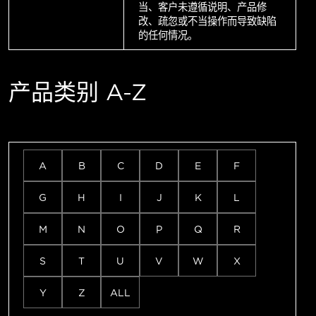
当、客户未遵循说明、产品修
改、疏忽或不当操作而导致缺陷
的任何情况。
产品类别 A-Z
A
B
C
D
E
F
G
H
I
J
K
L
M
N
O
P
Q
R
S
T
U
V
W
X
Y
Z
ALL