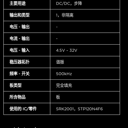
主要用途
DC/DC，步降
输出和类型
1，非隔离
电压 - 输出
-
电流 - 输出
-
电压 - 输入
4.5V ~ 32V
稳压器拓扑
谐振
频率 - 开关
500kHz
板类型
完全填充
所含物品
板
使用的 IC/零件
SRK2001，STP120N4F6