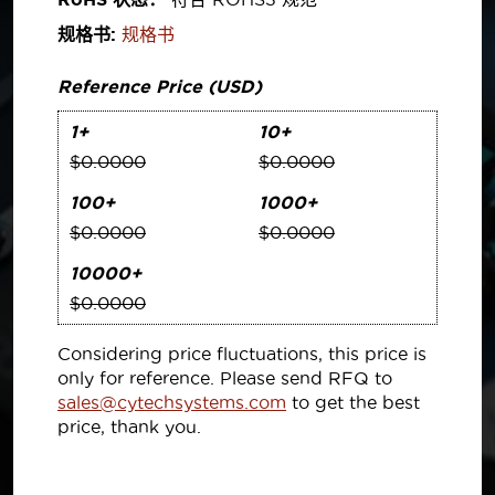
规格书:
规格书
Reference Price (USD)
1+
10+
$0.0000
$0.0000
100+
1000+
$0.0000
$0.0000
10000+
$0.0000
Considering price fluctuations, this price is
only for reference. Please send RFQ to
sales@cytechsystems.com
to get the best
price, thank you.