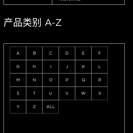
产品类别 A-Z
A
B
C
D
E
F
G
H
I
J
K
L
M
N
O
P
Q
R
S
T
U
V
W
X
Y
Z
ALL