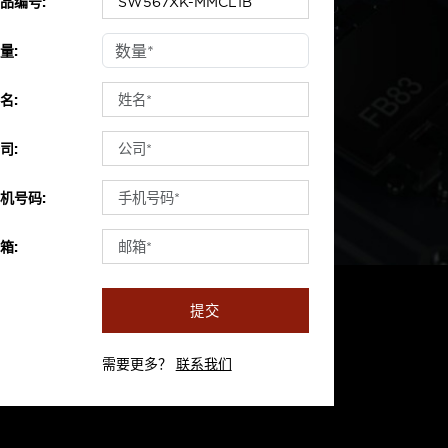
品编号:
量:
名:
司:
机号码:
箱:
提交
需要更多？
联系我们