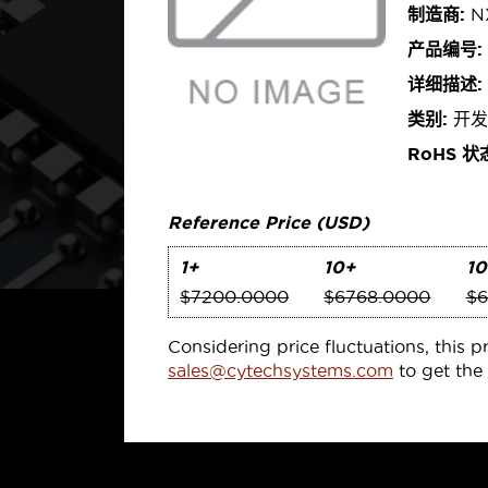
制造商:
NX
产品编号:
详细描述:
类别:
开发
RoHS 状
Reference Price (USD)
1+
10+
10
$7200.0000
$6768.0000
$6
Considering price fluctuations, this p
sales@cytechsystems.com
to get the 