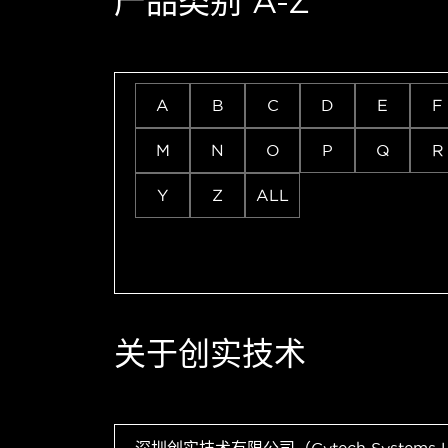
产品类别 A-Z
A
B
C
D
E
F
M
N
O
P
Q
R
Y
Z
ALL
关于创实技术