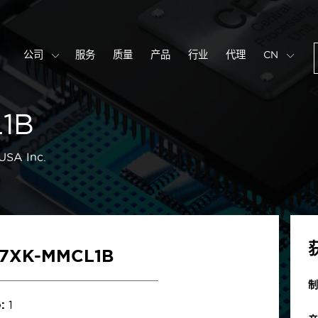
公司
服务
质量
产品
行业
代理
CN
1B
USA Inc.
7XK-MMCL1B
制
:
1