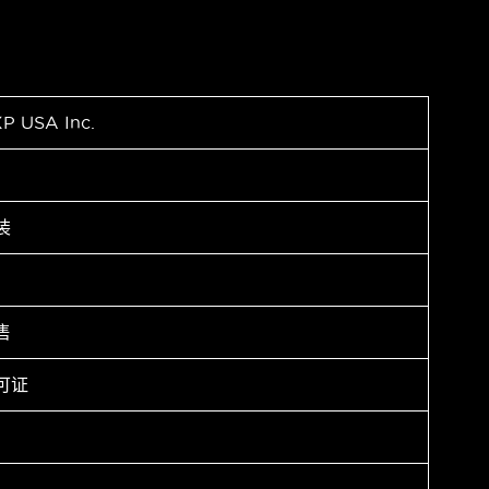
P USA Inc.
装
售
可证