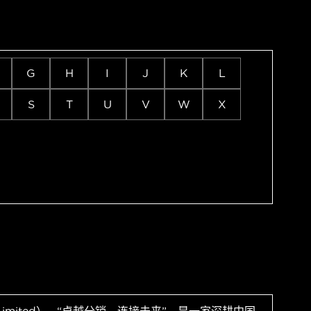
G
H
I
J
K
L
S
T
U
V
W
X