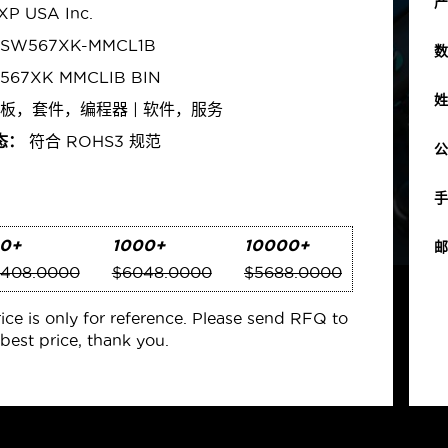
产
P USA Inc.
SW567XK-MMCL1B
数
567XK MMCLIB BIN
姓
板，套件，编程器 | 软件，服务
态：
符合 ROHS3 规范
公
手
0+
1000+
10000+
邮
408.0000
$6048.0000
$5688.0000
rice is only for reference. Please send RFQ to
best price, thank you.