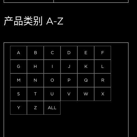
产品类别 A-Z
A
B
C
D
E
F
G
H
I
J
K
L
M
N
O
P
Q
R
S
T
U
V
W
X
Y
Z
ALL