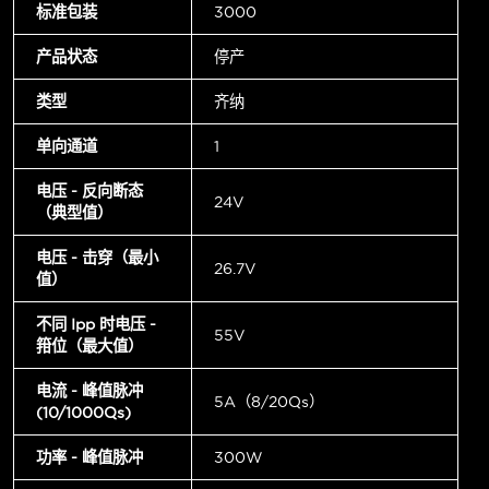
标准包装
3000
产品状态
停产
类型
齐纳
单向通道
1
电压 - 反向断态
24V
（典型值）
电压 - 击穿（最小
26.7V
值）
不同 Ipp 时电压 -
55V
箝位（最大值）
电流 - 峰值脉冲
5A（8/20µs）
(10/1000µs)
功率 - 峰值脉冲
300W