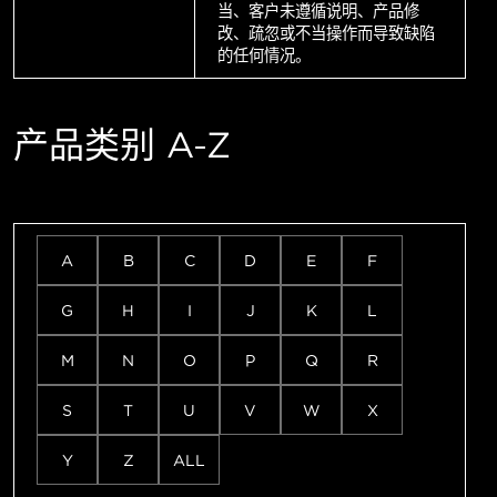
当、客户未遵循说明、产品修
改、疏忽或不当操作而导致缺陷
的任何情况。
产品类别 A-Z
A
B
C
D
E
F
G
H
I
J
K
L
M
N
O
P
Q
R
S
T
U
V
W
X
Y
Z
ALL