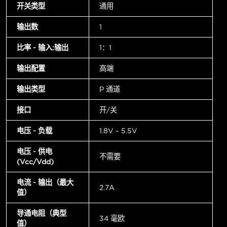
开关类型
通用
输出数
1
比率 - 输入:输出
1：1
输出配置
高端
输出类型
P 通道
接口
开/关
电压 - 负载
1.8V ~ 5.5V
电压 - 供电
不需要
(Vcc/Vdd)
电流 - 输出（最大
2.7A
值）
导通电阻（典型
34 毫欧
值）