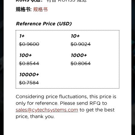
规格书:
规格书
Reference Price (USD)
1+
10+
$0.9600
$0.9024
100+
1000+
$0.8544
$0.8064
10000+
$0.7584
Considering price fluctuations, this price is
only for reference. Please send RFQ to
sales@cytechsystems.com
to get the best
price, thank you.