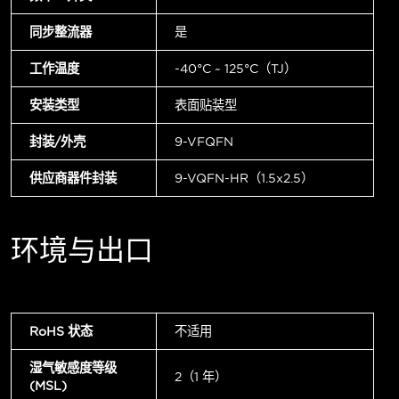
同步整流器
是
工作温度
-40°C ~ 125°C（TJ）
安装类型
表面贴装型
封装/外壳
9-VFQFN
供应商器件封装
9-VQFN-HR（1.5x2.5）
环境与出口
RoHS 状态
不适用
湿气敏感度等级
2（1 年）
(MSL)