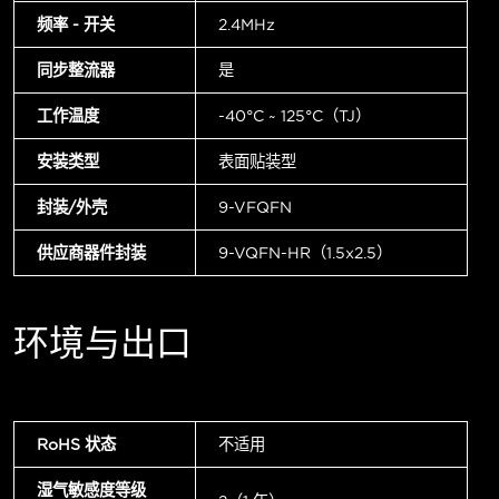
频率 - 开关
2.4MHz
同步整流器
是
工作温度
-40°C ~ 125°C（TJ）
安装类型
表面贴装型
封装/外壳
9-VFQFN
供应商器件封装
9-VQFN-HR（1.5x2.5）
环境与出口
RoHS 状态
不适用
湿气敏感度等级