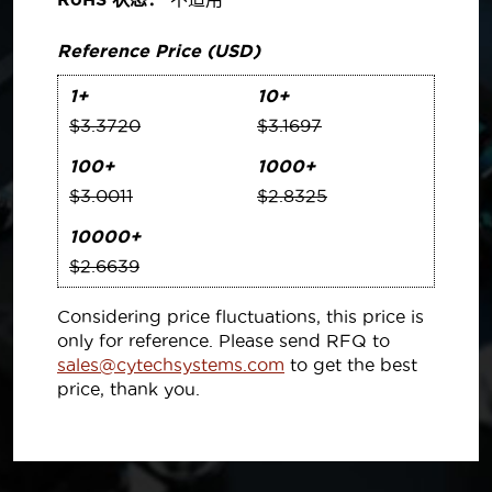
Reference Price (USD)
1+
10+
$3.3720
$3.1697
100+
1000+
$3.0011
$2.8325
10000+
$2.6639
Considering price fluctuations, this price is
only for reference. Please send RFQ to
sales@cytechsystems.com
to get the best
price, thank you.