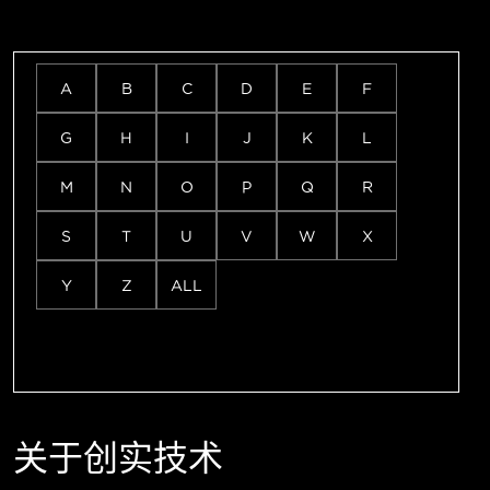
A
B
C
D
E
F
G
H
I
J
K
L
M
N
O
P
Q
R
S
T
U
V
W
X
Y
Z
ALL
关于创实技术