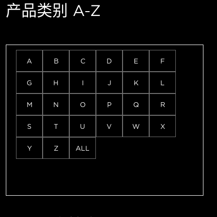
产品类别 A-Z
A
B
C
D
E
F
G
H
I
J
K
L
M
N
O
P
Q
R
S
T
U
V
W
X
Y
Z
ALL