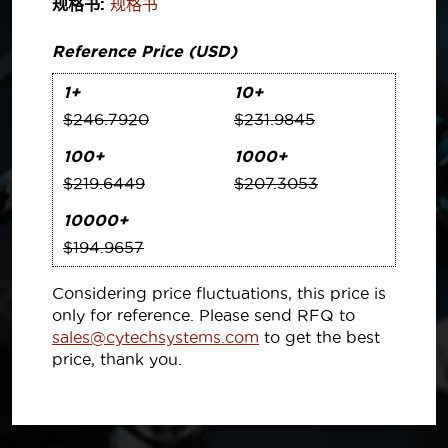
规格书:
规格书
Reference Price (USD)
1+
10+
$246.7920
$231.9845
100+
1000+
$219.6449
$207.3053
10000+
$194.9657
Considering price fluctuations, this price is
only for reference. Please send RFQ to
sales@cytechsystems.com
to get the best
price, thank you.