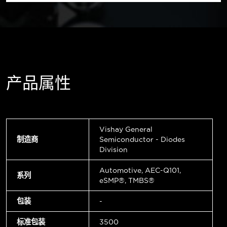
产品属性
Vishay General
制造商
Semiconductor - Diodes
Division
Automotive, AEC-Q101,
系列
eSMP®, TMBS®
包装
-
标准包装
3500