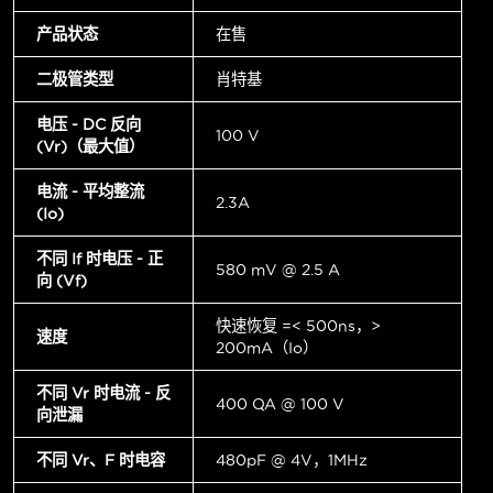
产品状态
在售
二极管类型
肖特基
电压 - DC 反向
100 V
(Vr)（最大值）
电流 - 平均整流
2.3A
(Io)
不同 If 时电压 - 正
580 mV @ 2.5 A
向 (Vf)
快速恢复 =< 500ns，>
速度
200mA（Io）
不同 Vr 时电流 - 反
400 µA @ 100 V
向泄漏
不同 Vr、F 时电容
480pF @ 4V，1MHz