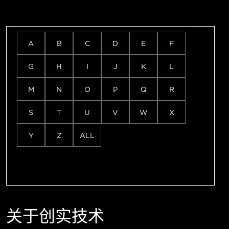
A
B
C
D
E
F
G
H
I
J
K
L
M
N
O
P
Q
R
S
T
U
V
W
X
Y
Z
ALL
关于创实技术