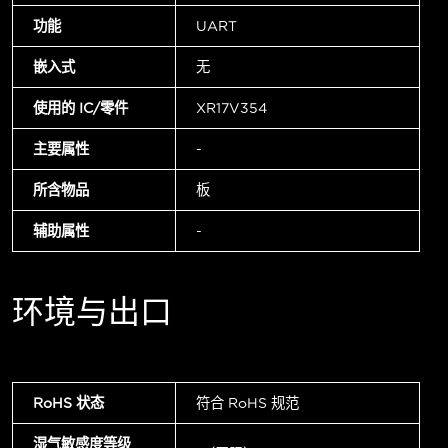
功能
UART
嵌入式
无
使用的 IC/零件
XR17V354
主要属性
-
所含物品
板
辅助属性
-
环境与出口
RoHS 状态
符合 RoHS 规范
湿气敏感度等级