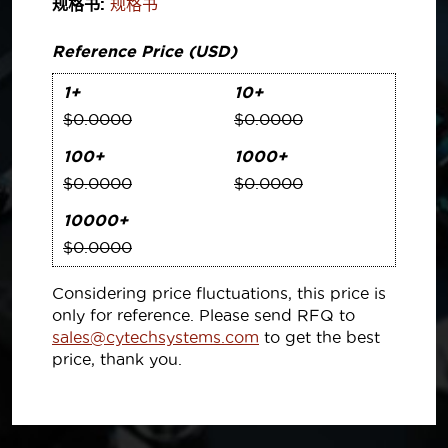
规格书:
规格书
Reference Price (USD)
1+
10+
$0.0000
$0.0000
100+
1000+
$0.0000
$0.0000
10000+
$0.0000
Considering price fluctuations, this price is
only for reference. Please send RFQ to
sales@cytechsystems.com
to get the best
price, thank you.