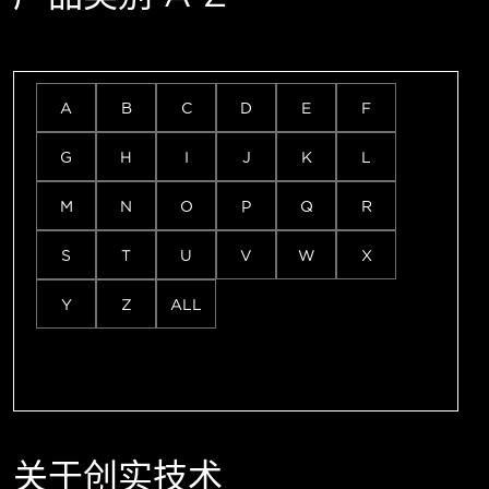
A
B
C
D
E
F
G
H
I
J
K
L
M
N
O
P
Q
R
S
T
U
V
W
X
Y
Z
ALL
关于创实技术