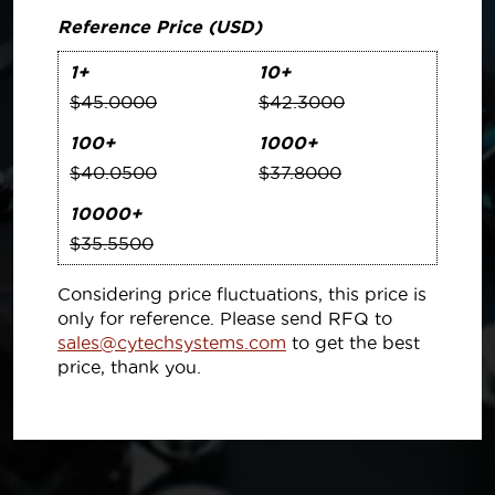
Reference Price (USD)
1+
10+
$45.0000
$42.3000
100+
1000+
$40.0500
$37.8000
10000+
$35.5500
Considering price fluctuations, this price is
only for reference. Please send RFQ to
sales@cytechsystems.com
to get the best
price, thank you.